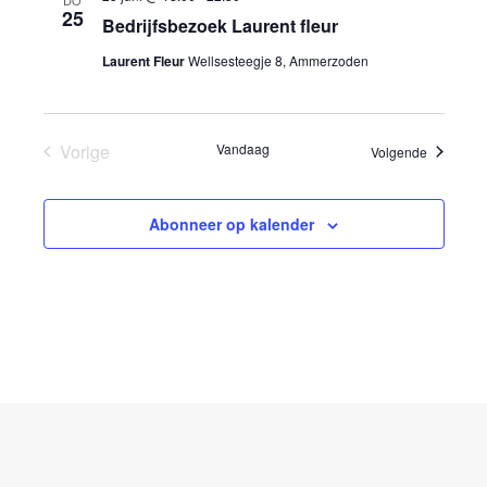
25
Bedrijfsbezoek Laurent fleur
Laurent Fleur
Wellsesteegje 8, Ammerzoden
Vorige
Vandaag
Evenemen
Volgende
Evenementen
Abonneer op kalender
Website door Pink Raven B.V.