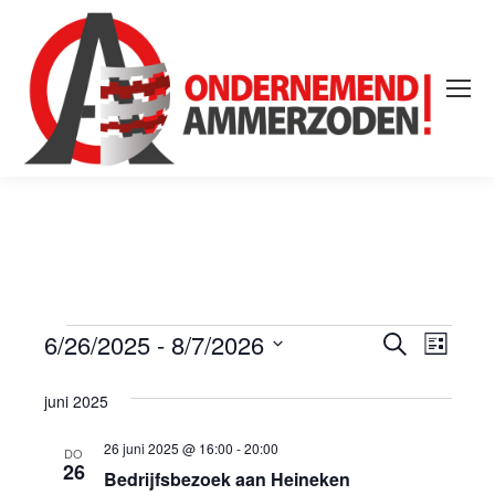
6/26/2025
 - 
8/7/2026
Evene
Even
Zoeken
Evenementen
Lijst
Selecteer
weer
Zoeke
juni 2025
een
navig
datum.
en
26 juni 2025 @ 16:00
-
20:00
DO
26
Bedrijfsbezoek aan Heineken