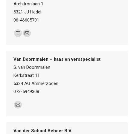
Architronlaan 1
5321 JJ Hedel
06-46605791
Personal
E-
blog
mail
/
Van Doornmalen – kaas en versspecialist
website
S. van Doornmalen
Kerkstraat 11
5324 AG Ammerzoden
073-5949308
E-
mail
Van der Schoot Beheer B.V.