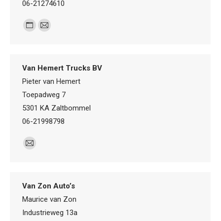
06-21274610
Personal
E-
blog
mail
/
Van Hemert Trucks BV
website
Pieter van Hemert
Toepadweg 7
5301 KA Zaltbommel
06-21998798
E-
mail
Van Zon Auto’s
Maurice van Zon
Industrieweg 13a