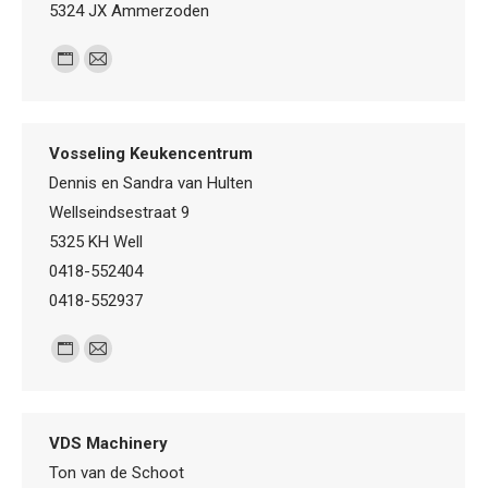
5324 JX Ammerzoden
Personal
E-
blog
mail
/
Vosseling Keukencentrum
website
Dennis en Sandra van Hulten
Wellseindsestraat 9
5325 KH Well
0418-552404
0418-552937
Personal
E-
blog
mail
/
VDS Machinery
website
Ton van de Schoot