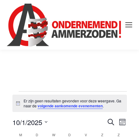
Evenementen
Er zijn geen resultaten gevonden voor deze weergave. Ga
Bericht
naar de
volgende aankomende evenementen
.
10/1/2025
Evene
Even
Zoeken
Maand
Selecteer
weer
Zoeke
M
MAANDAG
D
DINSDAG
W
WOENSDAG
D
DONDERDAG
V
VRIJDAG
Z
ZATERDAG
Z
ZONDAG
Kalender