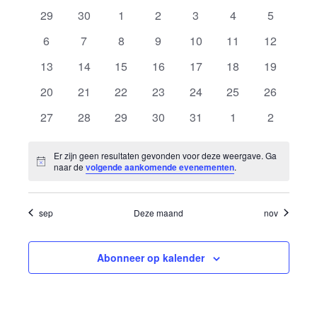
een
navig
0
0
0
0
0
0
0
29
30
1
2
3
4
5
datum.
en
van
evenementen
evenementen
evenementen
evenementen
evenementen
evenementen
evenemen
0
0
0
0
0
0
0
6
7
8
9
10
11
12
weerg
Evenementen
evenementen
evenementen
evenementen
evenementen
evenementen
evenementen
evenemen
0
0
0
0
0
0
0
13
14
15
16
17
18
19
evenementen
evenementen
evenementen
evenementen
evenementen
evenementen
evenemen
naviga
0
0
0
0
0
0
0
20
21
22
23
24
25
26
evenementen
evenementen
evenementen
evenementen
evenementen
evenementen
evenemen
0
0
0
0
0
0
0
27
28
29
30
31
1
2
evenementen
evenementen
evenementen
evenementen
evenementen
evenementen
evenemen
Er zijn geen resultaten gevonden voor deze weergave. Ga
Bericht
naar de
volgende aankomende evenementen
.
sep
Deze maand
nov
Abonneer op kalender