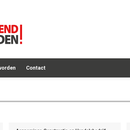
e
Agenda
OA
Leden
Lid worden
Co
worden
Contact