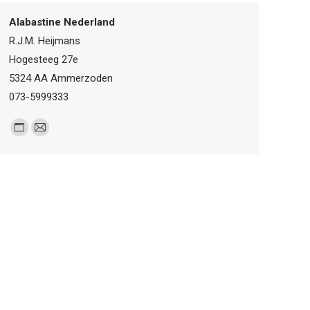
/
Alabastine Nederland
website
R.J.M. Heijmans
Hogesteeg 27e
5324 AA Ammerzoden
073-5999333
Personal
E-
blog
mail
/
website