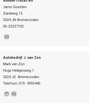
AmmerTrucks BV
Jarno Goesten
Zandweg 13
5324 JN Ammerzoden
06-22237102
E-
mail
Autobedrijf J. van Zon
Mark van Zon
Hoge Heiligenweg 1
5324 JS Ammerzoden
Telefoon: 073- 5992440
Personal
E-
blog
mail