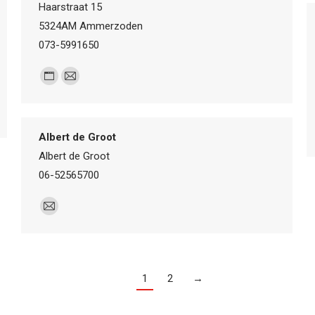
Haarstraat 15
5324AM Ammerzoden
073-5991650
Personal
E-
blog
mail
/
Albert de Groot
website
Albert de Groot
06-52565700
E-
mail
1
2
→