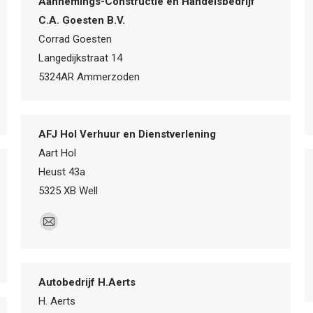
Aannemings-Constructie en Handelsbedrijf
C.A. Goesten B.V.
Corrad Goesten
Langedijkstraat 14
5324AR Ammerzoden
AFJ Hol Verhuur en Dienstverlening
Aart Hol
Heust 43a
5325 XB Well
E-
mail
Autobedrijf H.Aerts
H. Aerts