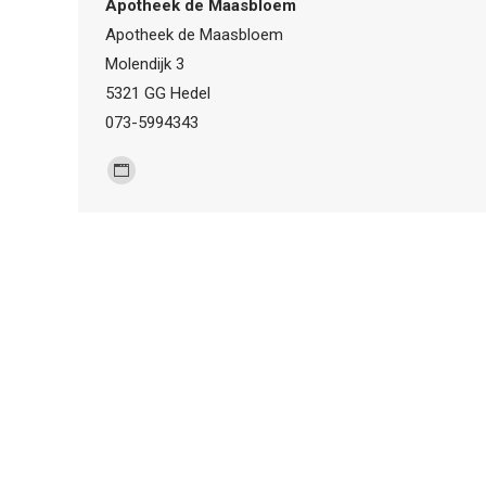
Apotheek de Maasbloem
website
Apotheek de Maasbloem
Molendijk 3
5321 GG Hedel
073-5994343
Personal
blog
/
website