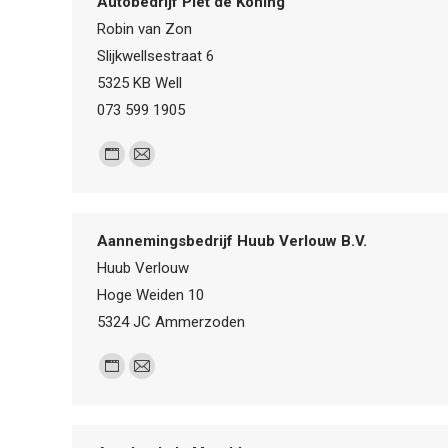
Autobedrijf Piet de Koning
Robin van Zon
Slijkwellsestraat 6
5325 KB Well
073 599 1905
Personal
E-
blog
mail
/
Aannemingsbedrijf Huub Verlouw B.V.
website
Huub Verlouw
Hoge Weiden 10
5324 JC Ammerzoden
Personal
E-
blog
mail
/