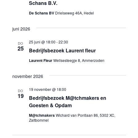
weerg
Schans B.V.
naviga
De Schans BV
Drielseweg 46A, Hedel
juni 2026
25 juni @ 18:00
-
22:30
DO
25
Bedrijfsbezoek Laurent fleur
Laurent Fleur
Wellsesteegje 8, Ammerzoden
november 2026
19 november @ 18:00
DO
19
Bedrijfsbezoek M@tchmakers en
Goesten & Opdam
M@tchmakers
Wichard van Pontlaan 86, 5302 XC,
Zaltbommel