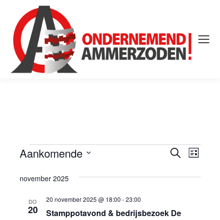
Aankomende
Evene
Even
Zoeken
Evenementen
Lijst
Selecteer
weer
Zoeke
november 2025
een
navig
datum.
en
20 november 2025 @ 18:00
-
23:00
DO
20
Stamppotavond & bedrijsbezoek De