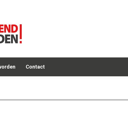
e
Agenda
OA
Leden
Lid worden
Co
worden
Contact