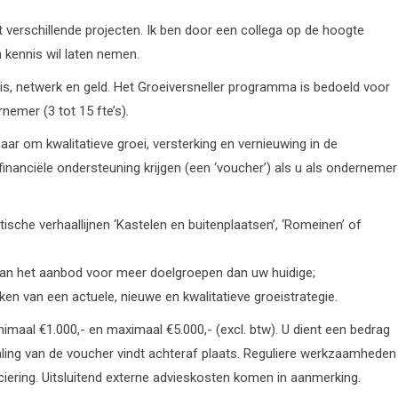
t verschillende projecten. Ik ben door een collega op de hoogte
n kennis wil laten nemen.
is, netwerk en geld. Het Groeiversneller programma is bedoeld voor
nemer (3 tot 15 fte’s).
aar om kwalitatieve groei, versterking en vernieuwing in de
financiële ondersteuning krijgen (een ‘voucher’) als u als ondernemer
ische verhaallijnen ‘Kastelen en buitenplaatsen’, ‘Romeinen’ of
an het aanbod voor meer doelgroepen dan uw huidige;
en van een actuele, nieuwe en kwalitatieve groeistrategie.
maal €1.000,- en maximaal €5.000,- (excl. btw). U dient een bedrag
taling van de voucher vindt achteraf plaats. Reguliere werkzaamheden
ering. Uitsluitend externe advieskosten komen in aanmerking.