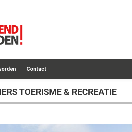
e
Agenda
OA
Leden
Lid worden
Co
worden
Contact
ERS TOERISME & RECREATIE