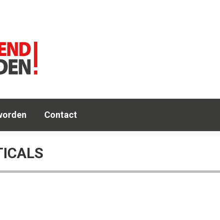
e
Agenda
OA
Leden
Lid worden
Co
worden
Contact
ICALS