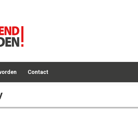
e
Agenda
OA
Leden
Lid worden
Co
worden
Contact
V