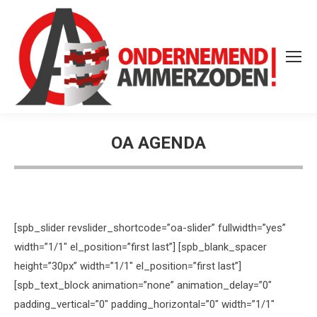
OA AGENDA
[spb_slider revslider_shortcode=”oa-slider” fullwidth=”yes”
width=”1/1″ el_position=”first last”] [spb_blank_spacer
height=”30px” width=”1/1″ el_position=”first last”]
[spb_text_block animation=”none” animation_delay=”0″
padding_vertical=”0″ padding_horizontal=”0″ width=”1/1″